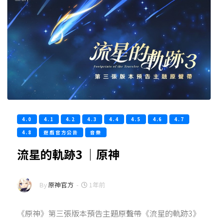
4.0
4.1
4.2
4.3
4.4
4.5
4.6
4.7
4.8
遊戲官方公告
音樂
流星的軌跡3 ｜原神
By
原神官方
-
1年前
《原神》第三張版本預告主題原聲帶《流星的軌跡3》