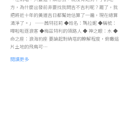
方，為什麼出發前非要找我問吉不吉利呢？罷了，我
把將近十年的黃道吉日都幫她估算了一遍，現在總算
清淨了。」 ——茜特菈莉 ◆姓名：瑪拉妮 ◆稱號：
嘩啦啦逐浪客 ◆梅茲特利的領路人 ◆ 神之眼：水 ◆
命之座：浪海豹座 要論起對納塔的瞭解程度，俯瞰這
片土地的飛鳥可…
閱讀更多