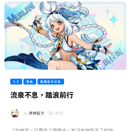
5.0
角色
遊戲官方公告
流泉不息，踏浪前行
By
原神官方
-
2年前
「在納塔，只要這丫頭想去，就沒有她到不了的地