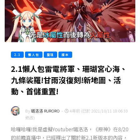
2.1
懶人包
整理
版本
2.1懶人包雷電將軍、珊瑚宮心海、
九條裟羅!甘雨沒復刻!新地圖、活
動、首儲重置!
By
璐洛洛 RURORO
-
4年前 (已於 2021/10/11 18:06:33
修改)
哈囉哈囉!我是虛擬Youtuber璐洛洛，《原神》在8/20
的前瞻直播中，已經釋出了關於新2.1新版本的內容，