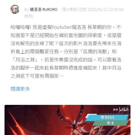
By
璐洛洛 RURORO
-
4年前 (已於 2022/01/11 22:01:00
修改)
哈囉哈囉! 我是虛擬Youtuber璐洛洛 長草期的你，不
知道是不是已經開始在補前面地圖的探索度，或是還
沒有解完的支線了呢？這次的影片洛洛要先帶來在海
祈島上的兩個聲望任務，分別是「孤獨的海獸」和
「月浴之淵」，若是作業還沒完成的話，可以跟著洛
洛的腳步一起來趁長草期時把進度補起來！其中月浴
之淵底下可是有兩個家…
閱讀更多