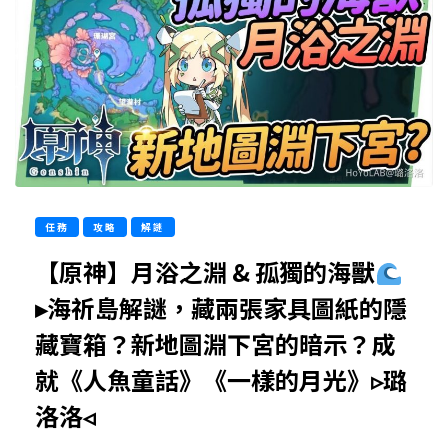
任務
攻略
解謎
【原神】月浴之淵 & 孤獨的海獸
▸海祈島解謎，藏兩張家具圖紙的隱
藏寶箱？新地圖淵下宮的暗示？成
就《人魚童話》《一樣的月光》▹璐
洛洛◃