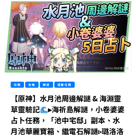
任務
攻略
解謎
隱藏任務
【原神】水月池周邊解謎 & 海淵靈
草靈驗記
▸海祈島解謎，小卷婆婆
占卜任務，「池中宅邸」副本、水
月池華麗寶箱、繼電石解謎▹璐洛洛