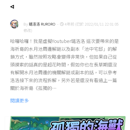
◃
By
璐洛洛 RURORO
-
4年前 (已於 2022/01/11 22:01:05
修改)
哈囉哈囉！我是虛擬Youtuber璐洛洛 這次要帶來的是
海祈島的水月池周邊解謎以及副本「池中宅邸」的解
鎖方式，雖然按照攻略會變得非常快，但如果自己從
頭摸索的話真的是超花時間，假如你也在長草期還沒
有解開水月池周邊的機關解謎或副本的話，可以參考
洛洛接下來的流程拆解，另外若是還沒有看過上一篇
關於海祈島《孤獨的…
閱讀更多