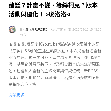
建議？計畫不變、等絲柯克？版本
活動與優化！ ▹璐洛洛◃
By
璐洛洛 RURORO
-
1年前 (已於 2025/06/11 15:48:12
修改)
哈囉哈囉! 我是虛擬Youtuber璐洛洛 這次要帶來的是
《原神》5.6前瞻直播重點懶人包，本次將會新增全新
的五星冰元素－愛可菲、四星風元素伊法，復刻娜維
婭、基尼奇與雷電將軍，以及稻妻版本的集錄祈願混
池，也會加入全新的主線間章與傳說任務、新BOSS、
版本活動、相關的更新與優化，若是不清楚該如何規
劃抽取方向，洛…
閱讀更多