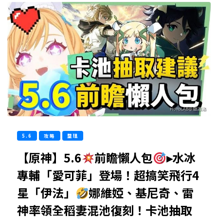
5.6
攻略
整理
【原神】5.6
前瞻懶人包
▸水冰
專輔「愛可菲」登場！超搞笑飛行4
星「伊法」
娜維婭、基尼奇、雷
神率領全稻妻混池復刻！卡池抽取