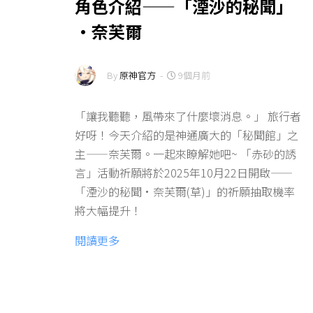
角色介紹——「湮沙的秘聞」
·奈芙爾
By
原神官方
-
9個月前
「讓我聽聽，風帶來了什麼壞消息。」 旅行者
好呀！今天介紹的是神通廣大的「秘聞館」之
主——奈芙爾。一起來瞭解她吧~ 「赤砂的誘
言」活動祈願將於2025年10月22日開啟——
「湮沙的秘聞·奈芙爾(草)」的祈願抽取機率
將大幅提升！
閱讀更多