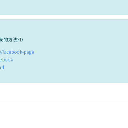
蒙的方法XD
tw/facebook-page
acebook
ord