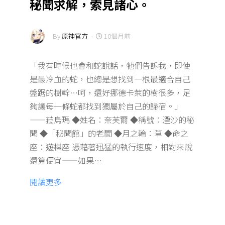
秘聞求解，索見諸心。
By
原神官方
-
10個月前
「我有時候也會和蛇說話，牠們告訴我，即使
是最冷血的蛇，也總是想找到一根最適合自己
盤踞的樹幹…呵，還好挪德卡萊的樹很多，足
夠讓每一條蛇都找到獨屬於自己的歸宿。」
——菈烏瑪 ◆姓名：奈芙爾 ◆稱號：湮沙的秘
聞 ◆「秘聞館」的老闆 ◆月之輪：草 ◆命之
座：遊棋座 憑藉著迅猛的執行速度，相對來說
還算便宜——如果…
閱讀更多