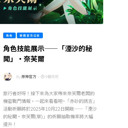
角色
遊戲官方公告
角色技能展示——「湮沙的秘
聞」·奈芙爾
By
原神官方
-
9個月前
旅行者好呀！接下來為大家帶來奈芙爾老闆的
機密戰鬥情報，一起來看看吧~「赤砂的誘言」
活動祈願將於2025年10月22日開啟——「湮沙
的秘聞·奈芙爾(草)」的祈願抽取機率將大幅
提升！