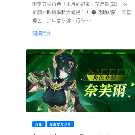
限定五星角色「永月的祀歌·菈烏瑪(草)」的
祈願抽取機率將大幅提升！ ● 活動期間，四星
角色「少年春衫薄·行秋(…
閱讀更多
角色
遊戲官方公告