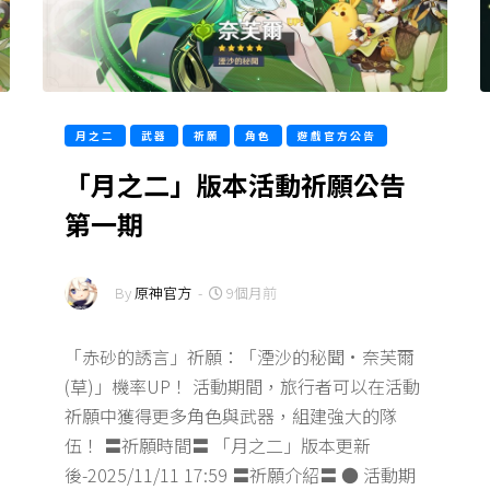
月之二
武器
祈願
角色
遊戲官方公告
「月之二」版本活動祈願公告
第一期
By
原神官方
-
9個月前
「赤砂的誘言」祈願：「湮沙的秘聞·奈芙爾
(草)」機率UP！ 活動期間，旅行者可以在活動
祈願中獲得更多角色與武器，組建強大的隊
伍！ 〓祈願時間〓 「月之二」版本更新
後-2025/11/11 17:59 〓祈願介紹〓 ● 活動期