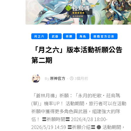
月之六
武器
祈願
角色
遊戲官方公告
「月之六」版本活動祈願公告
第二期
By
原神官方
-
3個月前
「蒼林月禱」祈願：「永月的祀歌·菈烏瑪
(草)」機率UP！ 活動期間，旅行者可以在活動
祈願中獲得更多角色與武器，組建強大的隊
伍！ 〓祈願時間〓 2026/4/28 18:00-
2026/5/19 14:59 〓祈願介紹〓 ● 活動期間，