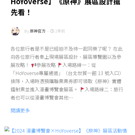
HoYoverse】《原神》展區設計搶
先看！
By
原神官方
-
2年前
各位旅行者是不是已經迫不及待一起同樂了呢？ 在此
向各位旅行者奉上現場展區設計、展區導覽圖以及參
展攻略！
參展攻略
入場路線一：從
「HoYoverse專屬通道」（台北世貿一館 13 號入口）
排隊，入場時憑預購聯票票券即可領取《原神》實體
鐳射票並進入漫畫博覽會展區。
入場路線二：旅行
者也可以從漫畫博覽會其他…
閱讀更多