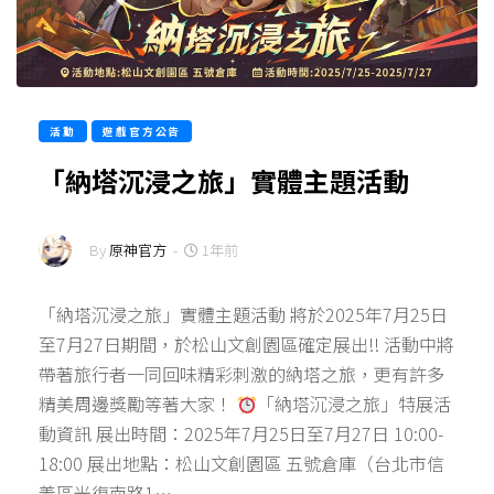
活動
遊戲官方公告
「納塔沉浸之旅」實體主題活動
By
原神官方
-
1年前
「納塔沉浸之旅」實體主題活動 將於2025年7月25日
至7月27日期間，於松山文創園區確定展出!! 活動中將
帶著旅行者一同回味精彩刺激的納塔之旅，更有許多
精美周邊獎勵等著大家！
「納塔沉浸之旅」特展活
動資訊 展出時間：2025年7月25日至7月27日 10:00-
18:00 展出地點：松山文創園區 五號倉庫（台北市信
義區光復南路1…