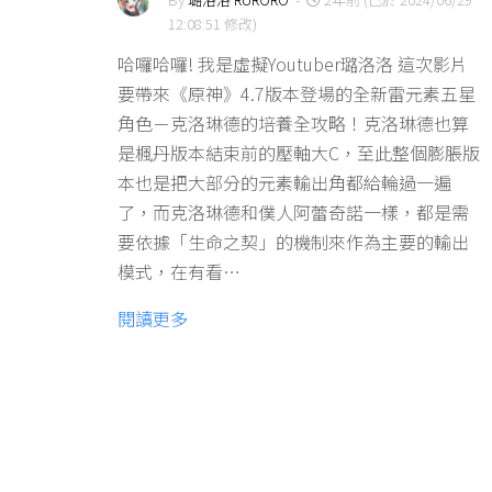
12:08:51 修改)
哈囉哈囉! 我是虛擬Youtuber璐洛洛 這次影片
要帶來《原神》4.7版本登場的全新雷元素五星
角色－克洛琳德的培養全攻略！克洛琳德也算
是楓丹版本結束前的壓軸大C，至此整個膨脹版
本也是把大部分的元素輸出角都給輪過一遍
了，而克洛琳德和僕人阿蕾奇諾一樣，都是需
要依據「生命之契」的機制來作為主要的輸出
模式，在有看…
閱讀更多