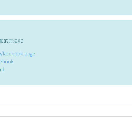
蒙的方法XD
tw/facebook-page
acebook
ord