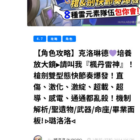
4.7
攻略
角色
【角色攻略】克洛琳德
培養
放大鏡▸請叫我『楓丹雷神』！
槍劍雙型態快節奏爆發！直
傷、激化、激綻、超載、超
導、感電、通通都亂殺！機制
解析/聖遺物/武器/命座/畢業面
板! ▹璐洛洛◃
By
璐洛洛 RURORO
-
2年前 (已於 2024/06/29