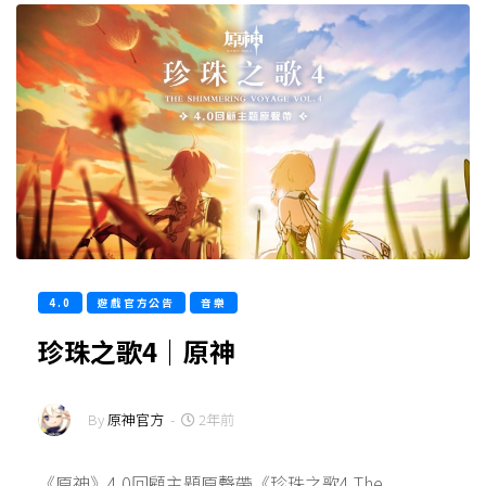
4.0
遊戲官方公告
音樂
珍珠之歌4｜原神
By
原神官方
-
2年前
《原神》4.0回顧主題原聲帶《珍珠之歌4 The