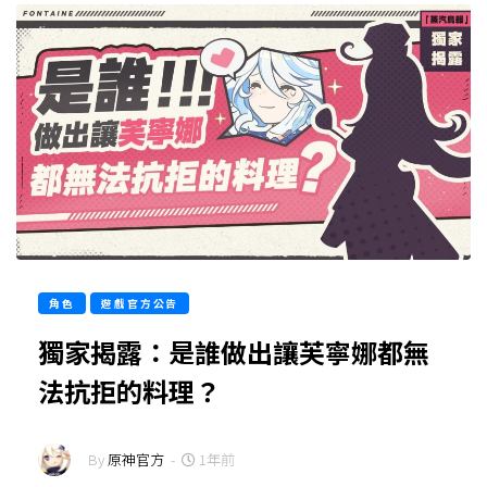
角色
遊戲官方公告
獨家揭露：是誰做出讓芙寧娜都無
法抗拒的料理？
By
原神官方
-
1年前