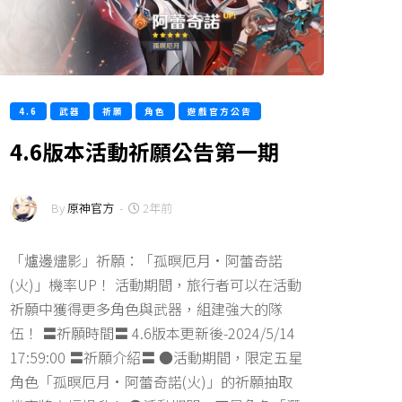
4.6
武器
祈願
角色
遊戲官方公告
4.6版本活動祈願公告第一期
By
原神官方
-
2年前
「爐邊燼影」祈願：「孤暝厄月·阿蕾奇諾
(火)」機率UP！ 活動期間，旅行者可以在活動
祈願中獲得更多角色與武器，組建強大的隊
伍！ 〓祈願時間〓 4.6版本更新後-2024/5/14
17:59:00 〓祈願介紹〓 ●活動期間，限定五星
角色「孤暝厄月·阿蕾奇諾(火)」的祈願抽取