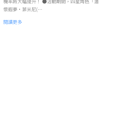
機率將大幅提升！ ●活動期間，四星角色「潛
懷遐夢·菲米尼(…
閱讀更多