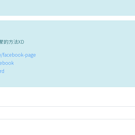
蒙的方法XD
tw/facebook-page
acebook
ord