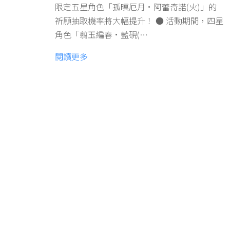
限定五星角色「孤暝厄月·阿蕾奇諾(火)」的
祈願抽取機率將大幅提升！ ● 活動期間，四星
角色「翦玉編春·藍硯(…
閱讀更多