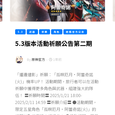
5.3
武器
祈願
角色
遊戲官方公告
5.3版本活動祈願公告第二期
By
原神官方
-
1年前
「爐邊燼影」祈願：「孤暝厄月·阿蕾奇諾
(火)」機率UP！ 活動期間，旅行者可以在活動
祈願中獲得更多角色與武器，組建強大的隊
伍！ 〓祈願時間〓 2025/1/21 18:00-
2025/2/11 14:59 〓祈願介紹〓 ●活動期間，
限定五星角色「孤暝厄月·阿蕾奇諾(火)」的