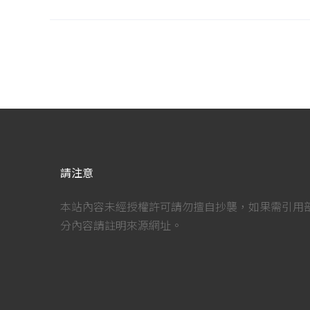
請注意
本站內容未經授權許可請勿擅自抄襲，如果需引用
分內容請註明來源網址。