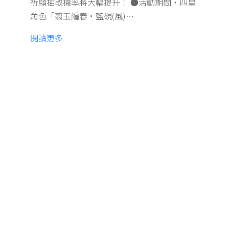
祈願抽取機率將大幅提升！ ●活動期間，四星
角色「翦玉編春·藍硯(風)…
閱讀更多