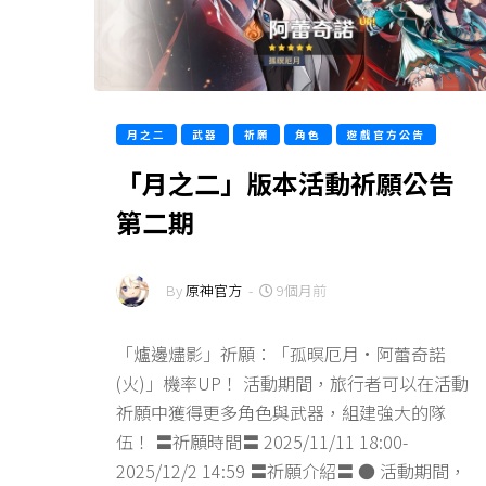
月之二
武器
祈願
角色
遊戲官方公告
「月之二」版本活動祈願公告
第二期
By
原神官方
-
9個月前
「爐邊燼影」祈願：「孤暝厄月·阿蕾奇諾
(火)」機率UP！ 活動期間，旅行者可以在活動
祈願中獲得更多角色與武器，組建強大的隊
伍！ 〓祈願時間〓 2025/11/11 18:00-
2025/12/2 14:59 〓祈願介紹〓 ● 活動期間，