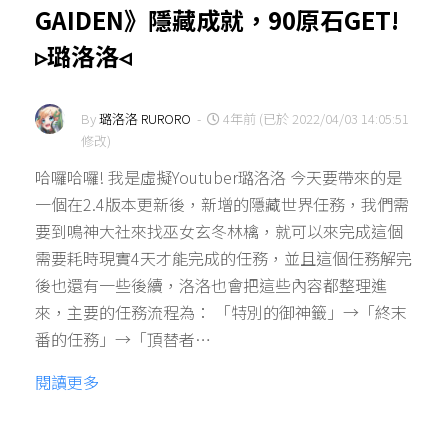
GAIDEN》隱藏成就，90原石GET!
▹璐洛洛◃
By
璐洛洛 RURORO
-
4年前 (已於 2022/04/03 14:05:51
修改)
哈囉哈囉! 我是虛擬Youtuber璐洛洛 今天要帶來的是
一個在2.4版本更新後，新增的隱藏世界任務，我們需
要到鳴神大社來找巫女玄冬林檎，就可以來完成這個
需要耗時現實4天才能完成的任務，並且這個任務解完
後也還有一些後續，洛洛也會把這些內容都整理進
來，主要的任務流程為： 「特別的御神籤」→「終末
番的任務」→「頂替者…
閱讀更多