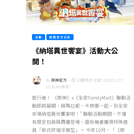
活動
遊戲官方公告
《納塔異世饗宴》活動大公
開！
By
原神官方
-
10個月前 (已於 2025/11/27
23:38:40 修改)
旅行者！ 《原神》x《全家FamilyMart》聯動活
動即將展開，與瑪拉妮、卡齊娜一起，到全家
來場納塔異世饗宴吧！" 聯動活動期間，不僅
有限定包裝與周邊登場，還有機會獲得特殊道
具「新式終端浮葉型」。 今年10月，「《原