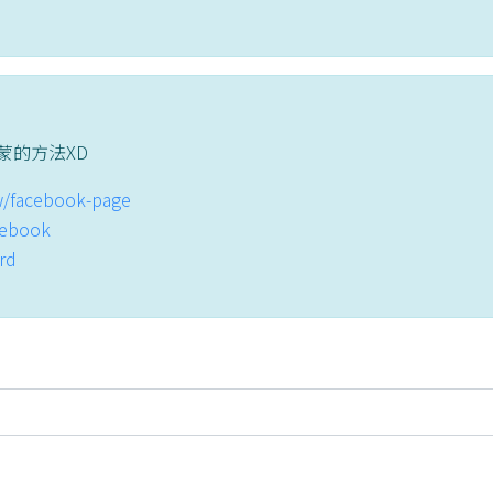
蒙的方法XD
tw/facebook-page
acebook
ord