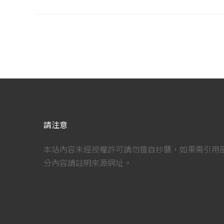
請注意
本站內容未經授權許可請勿擅自抄襲，如果需引用
分內容請註明來源網址。