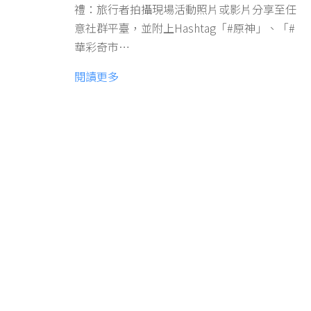
禮：旅行者拍攝現場活動照片或影片分享至任
意社群平臺，並附上Hashtag「#原神」、「#
華彩奇市…
閱讀更多