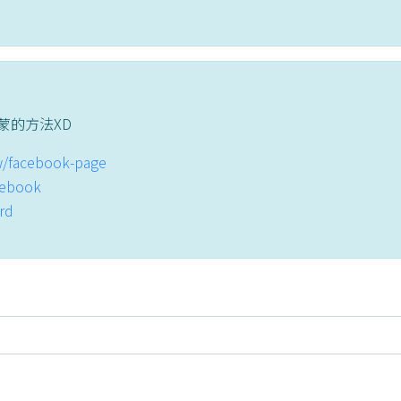
蒙的方法XD
tw/facebook-page
acebook
ord