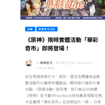
活動
遊戲官方公告
《原神》限時實體活動「華彩
奇市」即將登場！
By
原神官方
-
2年前 (已於 2024/03/30
12:44:04 修改)
前往現場參與打卡、簽到、留言及周邊商品販
售活動可以獲得多種贈品，期待旅行者的大駕
光臨~ <現場活動> 簽到禮：旅行者出示按讚
《原神》官方繁中Facebook粉絲專頁領取任務
卡並獲得「華彩奇市」紀念明信片一張。 分享