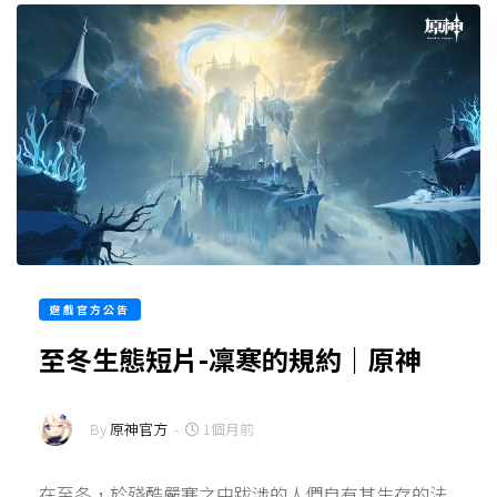
遊戲官方公告
至冬生態短片-凜寒的規約｜原神
By
原神官方
-
1個月前
在至冬，於殘酷嚴寒之中跋涉的人們自有其生存的法