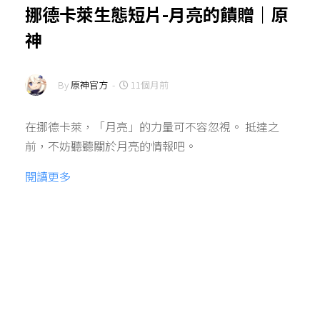
挪德卡萊生態短片-月亮的饋贈｜原
神
By
原神官方
-
11個月前
在挪德卡萊，「月亮」的力量可不容忽視。 抵達之
前，不妨聽聽關於月亮的情報吧。
閱讀更多