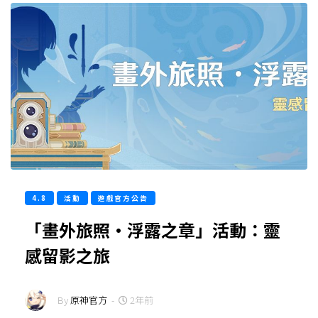
4.8
活動
遊戲官方公告
「畫外旅照·浮露之章」活動：靈
感留影之旅
By
原神官方
-
2年前