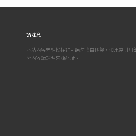
請注意
本站內容未經授權許可請勿擅自抄襲，如果需引用
分內容請註明來源網址。