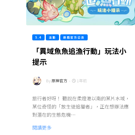
5.4
活動
遊戲官方公告
「異域魚魚追漁行動」玩法小
提示
By
原神官方
-
1年前
旅行者好呀！ 聽說在柔燈港以南的某片水域，
某位奇怪的「放生徒追獵者」，正在想辦法應
對潛在的生態危機…
閱讀更多