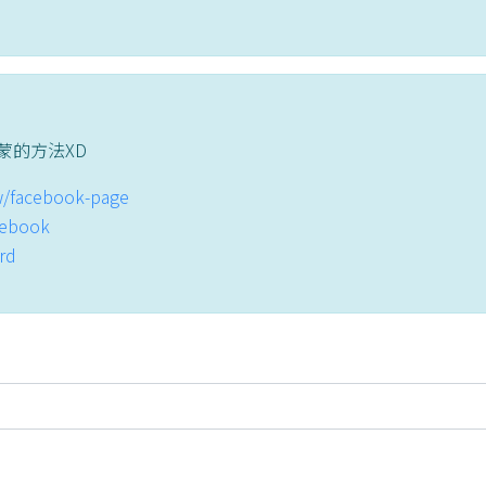
蒙的方法XD
tw/facebook-page
acebook
ord