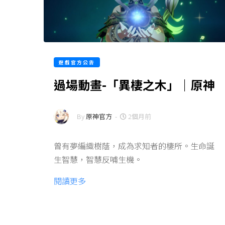
遊戲官方公告
過場動畫-「異棲之木」｜原神
By
原神官方
-
2個月前
曾有夢編織樹蔭，成為求知者的棲所。生命誕
生智慧，智慧反哺生機。
閱讀更多