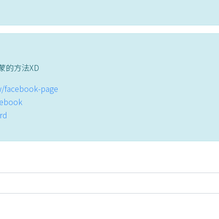
蒙的方法XD
tw/facebook-page
acebook
ord