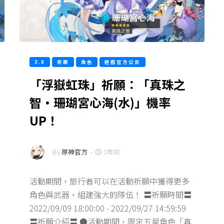
3.0
祈願
角色
遊戲官方公告
「浮嶽虹珠」祈願：「真珠之
智·珊瑚宮心海(水)」機率
UP！
By
原神官方
-
3年前
活動期間，旅行者可以在活動祈願中獲得更多
角色與武器，組建強大的隊伍！ 〓祈願時間〓
2022/09/09 18:00:00 - 2022/09/27 14:59:59
〓祈願介紹〓 ●活動期間，限定五星角色「真