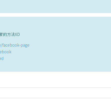
蒙的方法XD
tw/facebook-page
acebook
ord