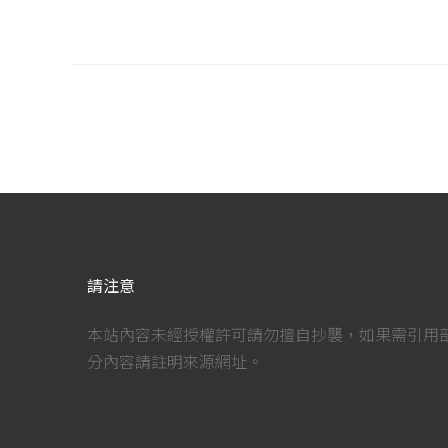
請注意
本站內容未經授權許可請勿擅自抄襲，如果需引用
分內容請註明來源網址。