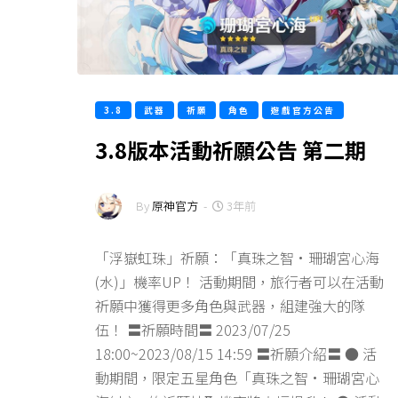
3.8
武器
祈願
角色
遊戲官方公告
3.8版本活動祈願公告 第二期
By
原神官方
-
3年前
「浮嶽虹珠」祈願：「真珠之智·珊瑚宮心海
(水)」機率UP！ 活動期間，旅行者可以在活動
祈願中獲得更多角色與武器，組建強大的隊
伍！ 〓祈願時間〓 2023/07/25
18:00~2023/08/15 14:59 〓祈願介紹〓 ● 活
動期間，限定五星角色「真珠之智·珊瑚宮心