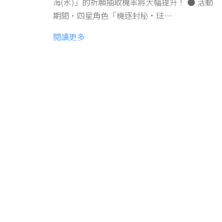
海(水)」的祈願抽取機率將大幅提升！ ● 活動
期間，四星角色「機逐封秘·琺…
閱讀更多