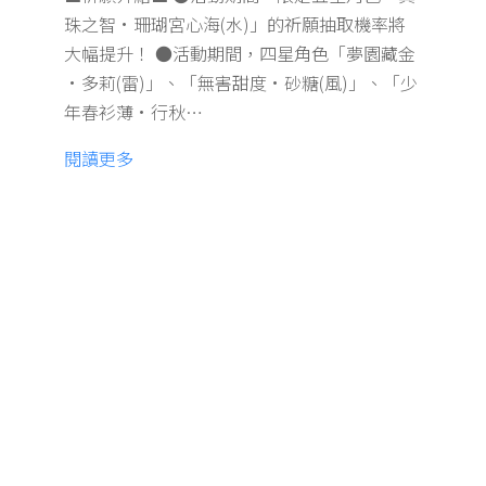
珠之智·珊瑚宮心海(水)」的祈願抽取機率將
大幅提升！ ●活動期間，四星角色「夢園藏金
·多莉(雷)」、「無害甜度·砂糖(風)」、「少
年春衫薄·行秋…
閱讀更多