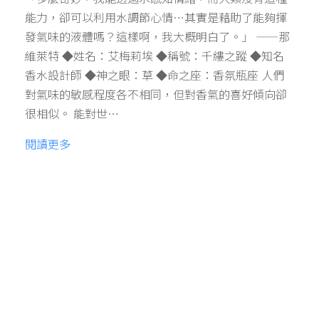
能力，卻可以利用水調節心情…其實是藉助了能夠揮
發氣味的液體嗎？這樣啊，我大概明白了。」 ——那
維萊特 ◆姓名：艾梅莉埃 ◆稱號：千縷之蹤 ◆知名
香水設計師 ◆神之眼：草 ◆命之座：香氛瓶座 人們
對氣味的敏感程度各不相同，但對香氣的喜好傾向卻
很相似。 能對世…
閱讀更多