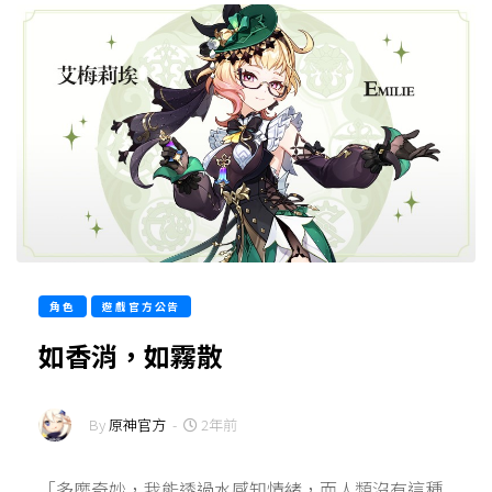
角色
遊戲官方公告
如香消，如霧散
By
原神官方
-
2年前
「多麼奇妙，我能透過水感知情緒，而人類沒有這種