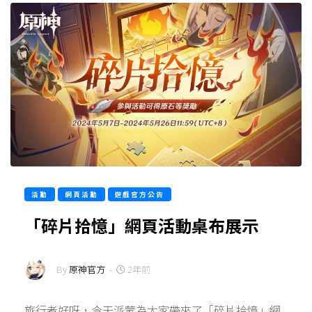
活動
網頁活動
遊戲官方公告
「碎片拾憶」網頁活動桌布展示
By
原神官方
-
2年前
旅行者好呀，今天派蒙為大家帶來了「碎片拾憶」網