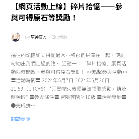
【網頁活動上線】碎片拾憶——參
與可得原石等獎勵！
By
原神官方
-
2年前
過往的記憶如同拼圖通常…將它們拼湊在一起，便能
勾勒出我們走過的路。 活動一：「碎片拾憶」網頁活
動限時開放，參與可得原石獎勵！ >>點擊參與活動<<
〓活動時間〓 2024年5月7日-2024年5月26日
11:59（UTC+8） *活動結束後便無法領取獎勵，請及
時領取* 〓參與條件〓 冒險等階≥10級 〓活動獎勵〓
●完成拼…
閱讀更多