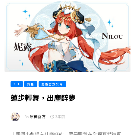
3.1
角色
遊戲官方公告
蓮步輕舞，出塵醉夢
By
原神官方
-
3年前
「那個小劇場有什麼好的，要是跟我在全提瓦特巡迴