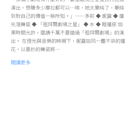
演出，想賺多少摩拉都可以…唉，她太單純了，單純
到對自己的價值一無所知。」——多莉 ◆ 妮露 ◆ 蓮
光落舞筵 ◆ 「祖拜爾劇場之星」 ◆ 水 ◆ 睡蓮座 如
果時間允許，還請千萬不要錯過「祖拜爾劇場」的演
出。 在燈光與音樂的映襯下，妮露如同一塵不染的蓮
花，以曼妙的舞姿將…
閱讀更多