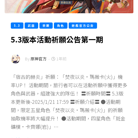
5.3
武器
祈願
角色
遊戲官方公告
5.3版本活動祈願公告第一期
By
原神官方
-
1年前
「宿古的赫炎」祈願：「焚夜以炎·瑪薇卡(火)」機
率UP！ 活動期間，旅行者可以在活動祈願中獲得更多
角色與武器，組建強大的隊伍！ 〓祈願時間〓 5.3版
本更新後-2025/1/21 17:59 〓祈願介紹〓 ●活動期
間，限定五星角色「焚夜以炎·瑪薇卡(火)」的祈願
抽取機率將大幅提升！ ●活動期間，四星角色「斑金
礦樸·卡齊娜(岩)」…