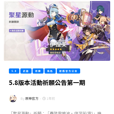
5.8
武器
祈願
角色
遊戲官方公告
5.8版本活動祈願公告第一期
By
原神官方
-
1年前
「聚星源動」祈願：「轟隆雷鳴波·伊涅芙(雷)」機