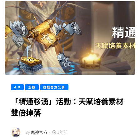
4.8
活動
遊戲官方公告
「精通移湧」活動：天賦培養素材
雙倍掉落
By
原神官方
-
1年前