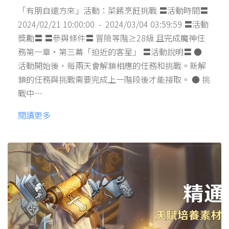
「有朋自遠方來」活動：菜餚烹飪挑戰 〓活動時間〓
2024/02/21 10:00:00 - 2024/03/04 03:59:59 〓活動
獎勵〓 〓參與條件〓 冒險等階≥28級 且完成魔神任
務第一章·第三幕「迫近的客星」 〓活動說明〓 ●
活動開始後，每兩天會解鎖相應的任務和挑戰。新解
鎖的任務與挑戰需要完成上一階段後才能接取。 ● 挑
戰中…
閱讀更多