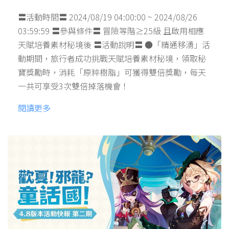
〓活動時間〓 2024/08/19 04:00:00 ~ 2024/08/26
03:59:59 〓參與條件〓 冒險等階≥25級 且啟用相應
天賦培養素材秘境後 〓活動說明〓 ●「精通移湧」活
動期間，旅行者成功挑戰天賦培養素材秘境，領取秘
寶獎勵時，消耗「原粹樹脂」可獲得雙倍獎勵，每天
一共可享受3次雙倍掉落機會！
閱讀更多