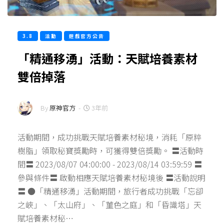
3.8
活動
遊戲官方公告
「精通移湧」活動：天賦培養素材
雙倍掉落
By
原神官方
-
3年前
活動期間，成功挑戰天賦培養素材秘境，消耗「原粹
樹脂」領取秘寶獎勵時，可獲得雙倍獎勵。 〓活動時
間〓 2023/08/07 04:00:00 - 2023/08/14 03:59:59 〓
參與條件〓 啟動相應天賦培養素材秘境後 〓活動說明
〓 ●「精通移湧」活動期間，旅行者成功挑戰「忘卻
之峽」、「太山府」、「菫色之庭」和「昏識塔」天
賦培養素材秘…