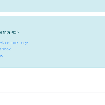
蒙的方法XD
tw/facebook-page
acebook
ord