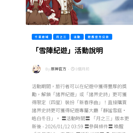
千星奇域
月之三
活動
遊戲官方公告
「雪陣紀遊」活動說明
By
原神官方
-
8個月前
活動期間，旅行者可以在紀遊中獲得豐厚的獎
勵，解鎖「諸界紀遊」或「諸界史詩」更可獲
得限定（四星）裝扮「新春序曲」！直接購買
諸界史詩更可獲得紀遊專屬大廳「靜謐雪庭·
皓白冬日」。 〓活動時間〓 「月之三」版本更
新後 - 2026/01/12 03:59 〓參與條件〓 喚醒