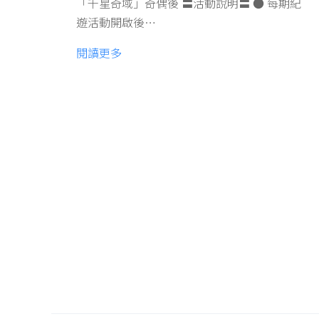
「千星奇域」奇偶後 〓活動說明〓 ● 每期紀
遊活動開啟後…
閱讀更多