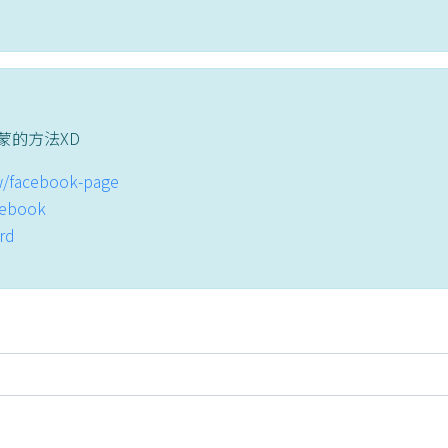
蒙的方法XD
tw/facebook-page
acebook
ord