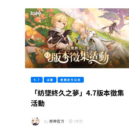
4.7
活動
遊戲官方公告
「紡墜終久之夢」4.7版本徵集
活動
By
原神官方
-
2年前