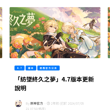
4.7
版本
遊戲官方公告
「紡墜終久之夢」4.7版本更新
說明
By
原神官方
-
2年前 (已於 2024/07/05
21:37:50 修改)