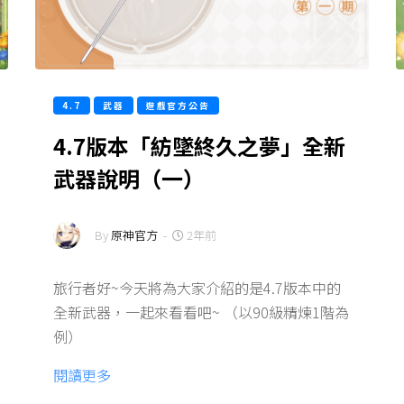
4.7
武器
遊戲官方公告
4.7版本「紡墜終久之夢」全新
武器說明（一）
By
原神官方
-
2年前
旅行者好~今天將為大家介紹的是4.7版本中的
全新武器，一起來看看吧~ （以90級精煉1階為
例）
閱讀更多