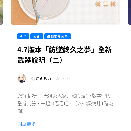
4.7
武器
遊戲官方公告
4.7版本「紡墜終久之夢」全新
武器說明（二）
By
原神官方
-
2年前
旅行者好~今天將為大家介紹的是4.7版本中的
全新武器，一起來看看吧~ （以90級精煉1階為
例）
閱讀更多