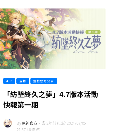
4.7
活動
遊戲官方公告
「紡墜終久之夢」4.7版本活動
快報第一期
By
原神官方
-
2年前 (已於 2024/07/05
21:37:46 修改)