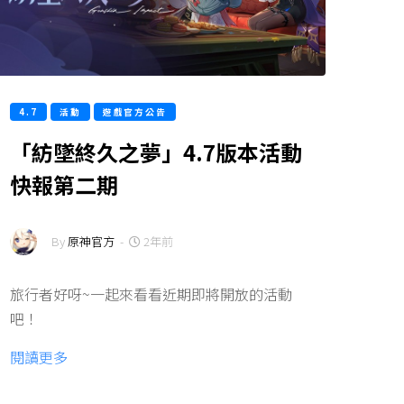
4.7
活動
遊戲官方公告
「紡墜終久之夢」4.7版本活動
快報第二期
By
原神官方
-
2年前
旅行者好呀~一起來看看近期即將開放的活動
吧！
閱讀更多