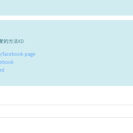
蒙的方法XD
tw/facebook-page
acebook
ord