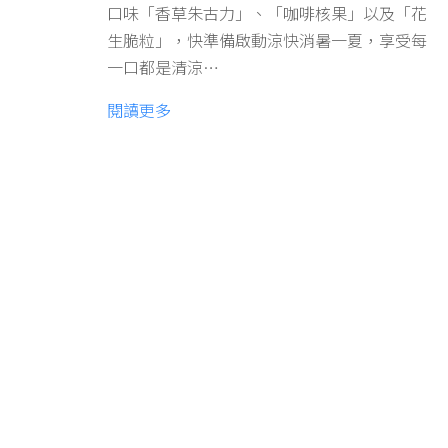
口味「香草朱古力」、「咖啡核果」以及「花
生脆粒」，快準備啟動涼快消暑一夏，享受每
一口都是清涼…
閱讀更多