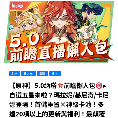
5.0
懶人包
整理
版本
【原神】5.0納塔
前瞻懶人包
▸
自選五星來啦？瑪拉妮/基尼奇/卡尼
娜登場！首儲重置×神級卡池！多
達20項以上的更新與福利！最顛覆