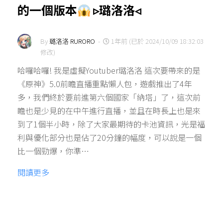
的一個版本
▹璐洛洛◃
By
璐洛洛 RURORO
-
1年前 (已於 2024/10/09 18:32:03
修改)
哈囉哈囉! 我是虛擬Youtuber璐洛洛 這次要帶來的是
《原神》5.0前瞻直播重點懶人包，遊戲推出了4年
多，我們終於要前進第六個國家「納塔」了，這次前
瞻也是少見的在中午進行直播，並且在時長上也是來
到了1個半小時，除了大家最期待的卡池資訊，光是福
利與優化部分也是佔了20分鐘的幅度，可以說是一個
比一個勁爆，你準…
閱讀更多