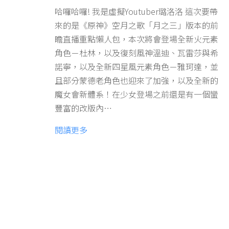
哈囉哈囉! 我是虛擬Youtuber璐洛洛 這次要帶
來的是《原神》空月之歌「月之三」版本的前
瞻直播重點懶人包，本次將會登場全新火元素
角色－杜林，以及復刻風神溫迪、瓦雷莎與希
諾寧，以及全新四星風元素角色－雅珂達，並
且部分蒙德老角色也迎來了加強，以及全新的
魔女會新體系！在少女登場之前還是有一個蠻
豐富的改版內…
閱讀更多