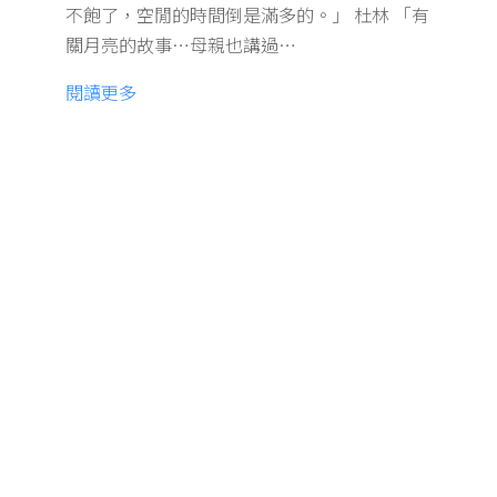
不飽了，空閒的時間倒是滿多的。」 杜林 「有
關月亮的故事…母親也講過…
閱讀更多