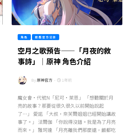
角色
遊戲官方公告
空月之歌預告——「月夜的敘
事詩」｜原神 角色介紹
By
原神官方
-
1年前
魔女會·代號N「尼可·萊恩」 「想聽關於月
亮的故事？那要從很久很久以前開始說起
了…」 愛諾 「大叔，奈芙爾姐姐已經開始講故
事了。」 法爾伽 「你說得沒錯。我是為了月亮
而來。」 雅珂達 「月亮離我們那麼遠，飯都吃