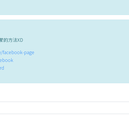
蒙的方法XD
tw/facebook-page
acebook
ord