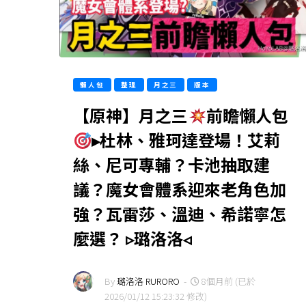
懶人包
整理
月之三
版本
【原神】月之三
前瞻懶人包
▸杜林、雅珂達登場！艾莉
絲、尼可專輔？卡池抽取建
議？魔女會體系迎來老角色加
強？瓦雷莎、溫迪、希諾寧怎
麼選？ ▹璐洛洛◃
By
璐洛洛 RURORO
-
8個月前 (已於
2026/01/12 15:23:32 修改)