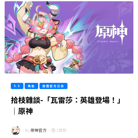
5.5
角色
遊戲官方公告
拾枝雜談-「瓦雷莎：英雄登場！」
｜原神
By
原神官方
-
1年前