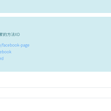
蒙的方法XD
tw/facebook-page
acebook
ord