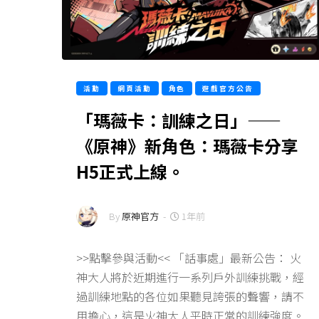
活動
網頁活動
角色
遊戲官方公告
「瑪薇卡：訓練之日」——
《原神》新角色：瑪薇卡分享
H5正式上線。
By
原神官方
-
1年前
>>點擊參與活動<< 「話事處」最新公告： 火
神大人將於近期進行一系列戶外訓練挑戰，經
過訓練地點的各位如果聽見誇張的聲響，請不
用擔心，這是火神大人平時正常的訓練強度。