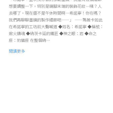
想要調整一下，特別是鏡腳末端的裝飾花紋…咦？人
去哪了，現在還不是午休時間啊…希諾寧！你在嗎？
我們再聊聊墨鏡的製作細節吧——」 ——瑪薇卡如此
在希諾寧的工坊前大聲喊道 ◆姓名：希諾寧 ◆稱號：
焮火鑄魂 ◆納茨卡延的鐵匠 ◆神之眼：岩 ◆命之
座：豹貓座 在整個納…
閱讀更多