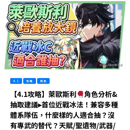
4.1
攻略
角色
【4.1攻略】萊歐斯利
角色分析&
抽取建議▸首位近戰冰法！兼容多種
體系隊伍，什麼樣的人適合抽？沒
有專武的替代？天賦/聖遺物/武器/