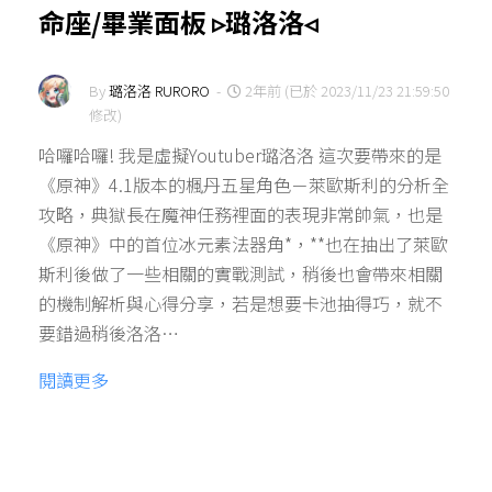
命座/畢業面板 ▹璐洛洛◃
By
璐洛洛 RURORO
-
2年前 (已於 2023/11/23 21:59:50
修改)
哈囉哈囉! 我是虛擬Youtuber璐洛洛 這次要帶來的是
《原神》4.1版本的楓丹五星角色－萊歐斯利的分析全
攻略，典獄長在魔神任務裡面的表現非常帥氣，也是
《原神》中的首位冰元素法器角*，**也在抽出了萊歐
斯利後做了一些相關的實戰測試，稍後也會帶來相關
的機制解析與心得分享，若是想要卡池抽得巧，就不
要錯過稍後洛洛…
閱讀更多