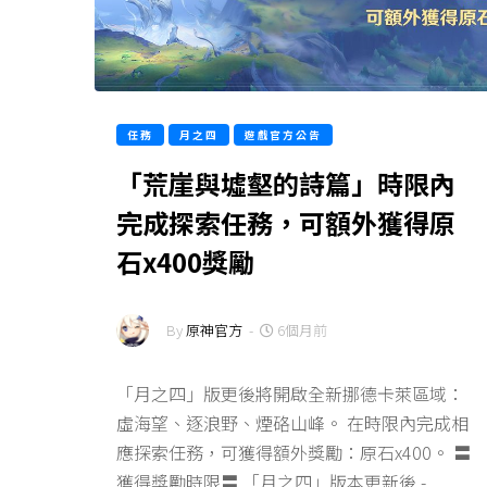
任務
月之四
遊戲官方公告
「荒崖與墟壑的詩篇」時限內
完成探索任務，可額外獲得原
石x400獎勵
By
原神官方
-
6個月前
「月之四」版更後將開啟全新挪德卡萊區域：
虛海望、逐浪野、煙硌山峰。 在時限內完成相
應探索任務，可獲得額外獎勵：原石x400。 〓
獲得獎勵時限〓 「月之四」版本更新後 -