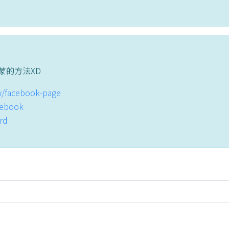
蒙的方法XD
tw/facebook-page
acebook
ord