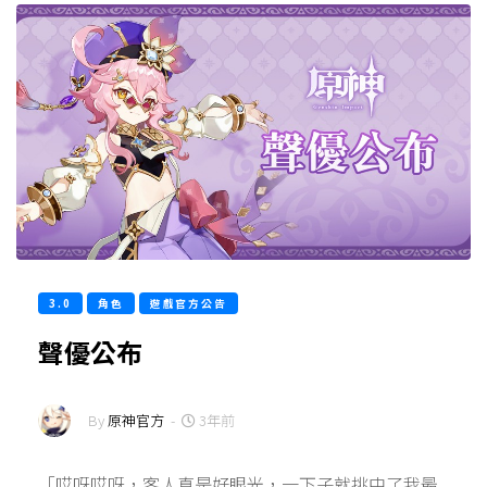
3.0
角色
遊戲官方公告
聲優公布
By
原神官方
-
3年前
「哎呀哎呀，客人真是好眼光，一下子就挑中了我最