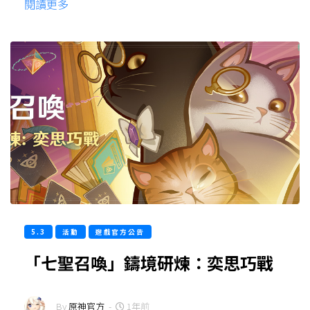
閱讀更多
5.3
活動
遊戲官方公告
「七聖召喚」鑄境研煉：奕思巧戰
By
原神官方
-
1年前