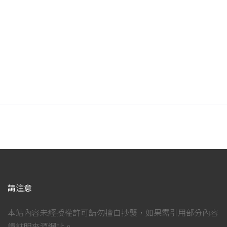
請注意
本站內容未經授權許可請勿擅自抄襲，如果需引用部分內容
請註明來源網址。