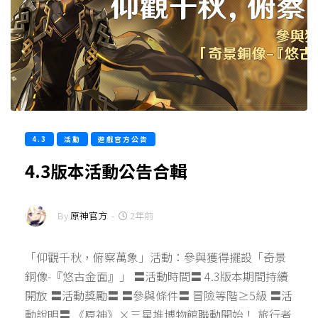
4.3
活動
遊戲官方公告
4.3版本活動公告合輯
By
原神官方
-
2年前
「仰觀千秋，俯察萬象」活動：參與獲得擺設「奇景
銅像-『悠古金面』」 〓活動時間〓 4.3版本期間持續
開放 〓活動獎勵〓 〓參與條件〓 冒險等階≥5級 〓活
動說明〓 《原神》×三星堆博物館聯動開始！ 旅行者