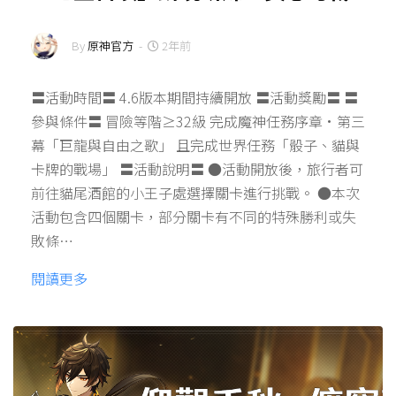
By
原神官方
-
2年前
〓活動時間〓 4.6版本期間持續開放 〓活動獎勵〓 〓
參與條件〓 冒險等階≥32級 完成魔神任務序章·第三
幕「巨龍與自由之歌」 且完成世界任務「骰子、貓與
卡牌的戰場」 〓活動說明〓 ●活動開放後，旅行者可
前往貓尾酒館的小王子處選擇關卡進行挑戰。 ●本次
活動包含四個關卡，部分關卡有不同的特殊勝利或失
敗條…
閱讀更多