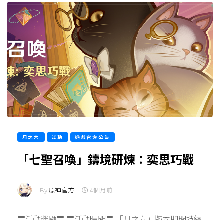
月之六
活動
遊戲官方公告
「七聖召喚」鑄境研煉：奕思巧戰
By
原神官方
-
4個月前
〓活動獎勵〓 〓活動時間〓 「月之六」版本期間持續