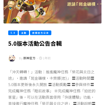
5.0
活動
遊戲官方公告
5.0版本活動公告合輯
By
原神官方
-
1年前
「沖天轉轉！」活動：推進魔神任務「榮花與炎日之
途」，邀請「斑金礦樸·卡齊娜(岩)」 〓活動時間〓
5.0版本更新後永久開放 〓活動獎勵〓 〓參與條件〓
完成魔神任務「睡前故事」 ※完成魔神任務「迫近的
客星」後，可以在活動頁面使用「快速體驗」功能，
直接進行魔神任務「榮花與炎日之途」 〓活動說明〓