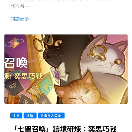
旅行者…
閱讀更多
4.6
活動
遊戲官方公告
「七聖召喚」鑄境研煉：奕思巧戰