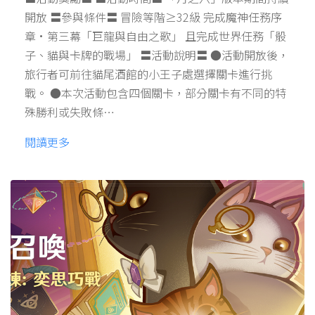
開放 〓參與條件〓 冒險等階≥32級 完成魔神任務序
章·第三幕「巨龍與自由之歌」 且完成世界任務「骰
子、貓與卡牌的戰場」 〓活動說明〓 ●活動開放後，
旅行者可前往貓尾酒館的小王子處選擇關卡進行挑
戰。 ●本次活動包含四個關卡，部分關卡有不同的特
殊勝利或失敗條…
閱讀更多