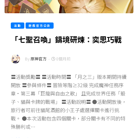
活動
遊戲官方公告
「七聖召喚」鑄境研煉：奕思巧戰
By
原神官方
-
8個月前
〓活動獎勵〓 〓活動時間〓 「月之三」版本期間持續
開放 〓參與條件〓 冒險等階≥32級 完成魔神任務序
章·第三幕「巨龍與自由之歌」 且完成世界任務「骰
子、貓與卡牌的戰場」 〓活動說明〓 ●活動開放後，
旅行者可前往貓尾酒館的小王子處選擇關卡進行挑
戰。 ●本次活動包含四個關卡，部分關卡有不同的特
殊勝利或…