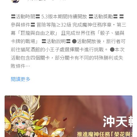
〓活動時間〓 5.3版本期間持續開放 〓活動獎勵〓 〓
參與條件〓 冒險等階≥32級 完成魔神任務序章·第三
幕「巨龍與自由之歌」 且完成世界任務「骰子、貓與
卡牌的戰場」 〓活動說明〓 ●活動開放後，旅行者可
前往貓尾酒館的小王子處選擇關卡進行挑戰。 ●本次
活動包含四個關卡，部分關卡有不同的特殊勝利或失
敗條件…
閱讀更多