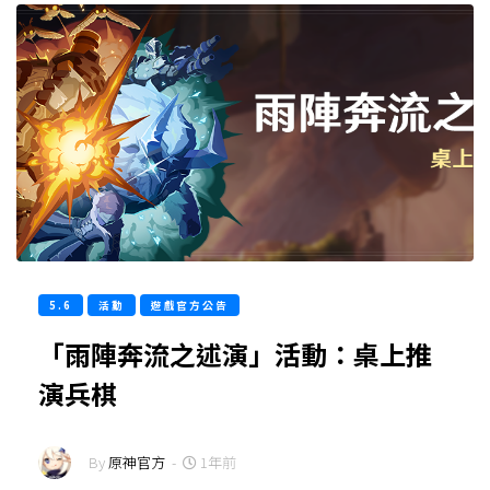
5.6
活動
遊戲官方公告
「雨陣奔流之述演」活動：桌上推
演兵棋
By
原神官方
-
1年前