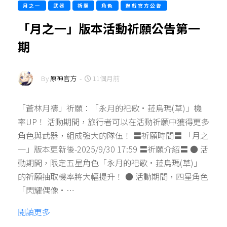
月之一
武器
祈願
角色
遊戲官方公告
「月之一」版本活動祈願公告第一
期
By
原神官方
-
11個月前
「蒼林月禱」祈願：「永月的祀歌·菈烏瑪(草)」機
率UP！ 活動期間，旅行者可以在活動祈願中獲得更多
角色與武器，組成強大的隊伍！ 〓祈願時間〓 「月之
一」版本更新後-2025/9/30 17:59 〓祈願介紹〓 ● 活
動期間，限定五星角色「永月的祀歌·菈烏瑪(草)」
的祈願抽取機率將大幅提升！ ● 活動期間，四星角色
「閃耀偶像·…
閱讀更多