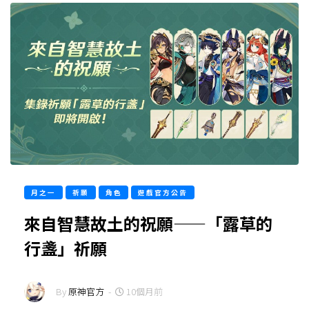
月之一
祈願
角色
遊戲官方公告
來自智慧故土的祝願——「露草的
行盞」祈願
By
原神官方
-
10個月前