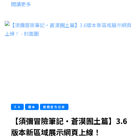
閱讀更多
3.6
版本
遊戲官方公告
【須彌冒險筆記·蒼漠囿土篇】3.6
版本新區域展示網頁上線！