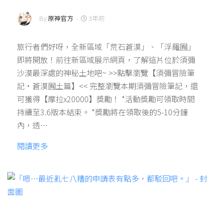
By
原神官方
-
3年前
旅行者們好呀，全新區域「荒石蒼漠」、「浮羅囿」
即將開放！前往新區域展示網頁，了解這片位於須彌
沙漠最深處的神秘土地吧~ >>點擊瀏覽【須彌冒險筆
記·蒼漠囿土篇】<< 完整瀏覽本期須彌冒險筆記，還
可獲得【摩拉x20000】獎勵！ *活動獎勵可領取時間
持續至3.6版本結束。 *獎勵將在領取後的5-10分鐘
內，透…
閱讀更多