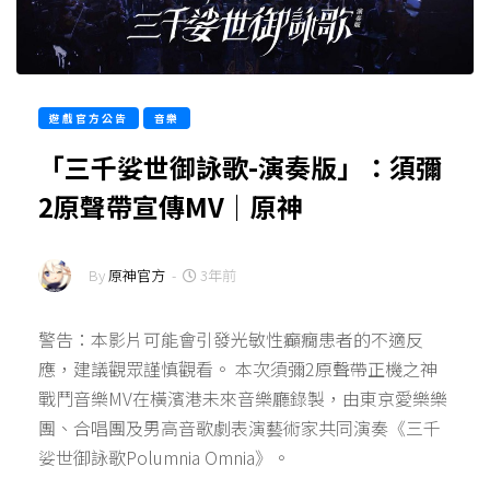
遊戲官方公告
音樂
「三千娑世御詠歌-演奏版」：須彌
2原聲帶宣傳MV｜原神
By
原神官方
-
3年前
警告：本影片可能會引發光敏性癲癇患者的不適反
應，建議觀眾謹慎觀看。 本次須彌2原聲帶正機之神
戰鬥音樂MV在橫濱港未來音樂廳錄製，由東京愛樂樂
團、合唱團及男高音歌劇表演藝術家共同演奏《三千
娑世御詠歌Polumnia Omnia》。