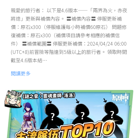
親愛的旅行者： 以下是4.6版本——「兩界為火，赤夜
將熄」更新與補償內容。 〓補償內容〓 停服更新補
償：原石x300（停服維護每小時補償60原石） 問題修
復補償：原石x300（補償項目請參考相應的補償信
件） 〓補償範圍〓 停服更新補償：2024/04/24 06:00
(UTC+8)前冒險等階達到5級以上的旅行者。 領取時間
截至4.6版本結…
閱讀更多