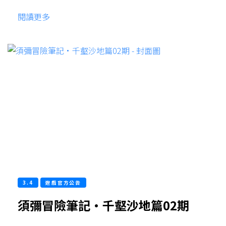
閱讀更多
3.4
遊戲官方公告
須彌冒險筆記·千壑沙地篇02期