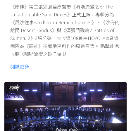
《原神》第二張須彌篇原聲帶《啁哳流變之砂 The
Unfathomable Sand Dunes》正式上線，專輯分為
《風沙往事Sandstorm Remembrances》、《沙海的
離民 Desert Exodus》與《須彌鬥戰篇2 Battles of
Sumeru 2》3張分碟，共收錄108首由HOYO-MiX音樂
團隊為《原神》須彌地區創作的原聲音樂。 點擊此處
收聽《啁哳流變之砂 The U…
閱讀更多