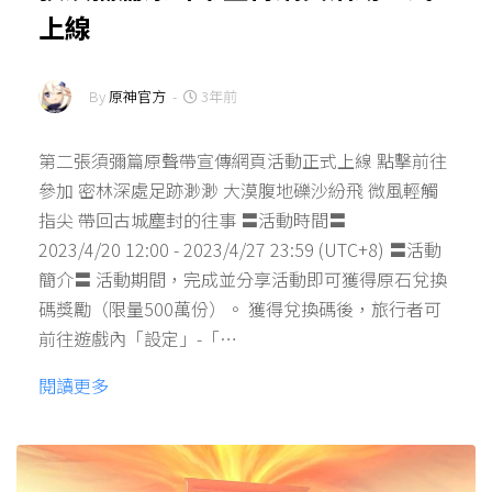
上線
By
原神官方
-
3年前
第二張須彌篇原聲帶宣傳網頁活動正式上線 點擊前往
參加 密林深處足跡渺渺 大漠腹地礫沙紛飛 微風輕觸
指尖 帶回古城塵封的往事 〓活動時間〓
2023/4/20 12:00 - 2023/4/27 23:59 (UTC+8) 〓活動
簡介〓 活動期間，完成並分享活動即可獲得原石兌換
碼獎勵（限量500萬份）。 獲得兌換碼後，旅行者可
前往遊戲內「設定」-「…
閱讀更多