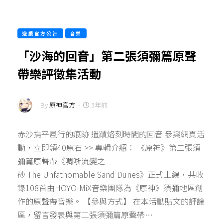
遊戲官方公告
音樂
「沙海的回音」第二張須彌篇原聲
帶樂評徵集活動
By
原神官方
-
3年前
赤沙撫平風行的痕跡 遺蹟烙刻時間的回音 參與網頁活
動，立即領40原石 >> 專輯介紹： 《原神》第二張須
彌篇原聲帶《啁哳流變之
砂 The Unfathomable Sand Dunes》正式上線，共收
錄108首由HOYO-MiX音樂團隊為《原神》須彌地區創
作的原聲帶音樂。 【參與方式】 在本活動貼文的評論
區，留言發表與第二張須彌篇原聲帶…