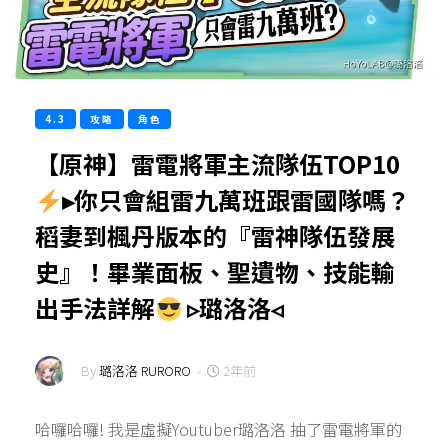
4.3
攻略
角色
【原神】雷電將軍主流隊伍TOP10
▸你只會組雷九萬班跟雷國隊嗎？
稻妻到楓丹版本的『雷神隊伍發展
史』！畢業面板、聖遺物、技能輸
出手法詳解
▹璐洛洛◃
By
璐洛洛 RURORO
-
2年前
哈囉哈囉! 我是虛擬Youtuber璐洛洛 抽了雷電將軍的