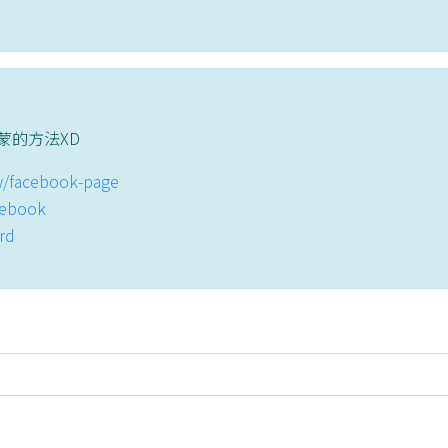
蒙的方法XD
tw/facebook-page
acebook
ord