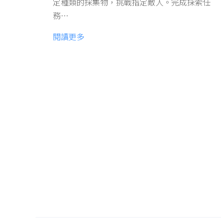
定種類的採集物，挑戰指定敵人。完成探索任
務…
閱讀更多