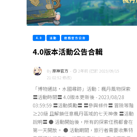
4.0
活動
遊戲官方公告
4.0版本活動公告合輯
By
原神官方
-
2年前 (已於 2023/09/15
21:02:52 修改)
「博物通誌·水國尋跡」活動：楓丹風物探索
〓活動時間〓 4.0版本更新後 - 2023/08/28
03:59:59 〓活動獎勵〓 〓參與條件〓 冒險等階
≥20級 且解鎖任意楓丹區域的七天神像 〓活動
說明〓 ● 活動開始後，所有的探索任務都會在
第一天開放。 ● 活動期間，旅行者需要收集特