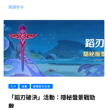
閱讀更多
4.0
活動
遊戲官方公告
「蹈刃破決」活動：隱秘蜃景戰勁
敵