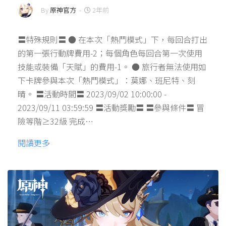
By
原神官方
-
2年前
〓特殊規則〓 ● 在本次「熱鬥模式」下，每回合打出
的第一張行動牌費用-2；每個角色每回合第一次使用
技能或裝備「天賦」的費用-1。 ● 旅行者無法使用如
下卡牌參與本次「熱鬥模式」：莫娜、班尼特、刻
晴。 〓活動時間〓 2023/09/02 10:00:00 -
2023/09/11 03:59:59 〓活動獎勵〓 〓參與條件〓 冒
險等階≥32級 完成…
閱讀更多