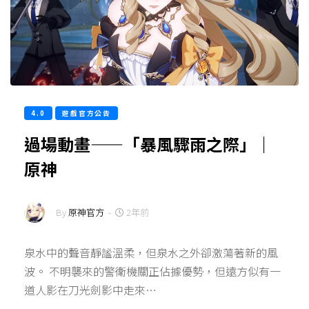
4.0
遊戲官方公告
過場動畫——「暴風驟雨之際」｜
原神
By
原神官方
-
2年前
泉水中的聲音靜謐溫柔，但泉水之外卻激蕩著新的風
波。 不明襲來的警衛機關正佔據優勢，但遠方似有一
道人影在刀光劍影中走來…