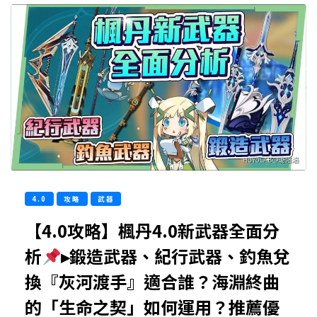
4.0
攻略
武器
【4.0攻略】楓丹4.0新武器全面分
析
▸鍛造武器、紀行武器、釣魚兌
換『灰河渡手』適合誰？海淵終曲
的「生命之契」如何運用？推薦優