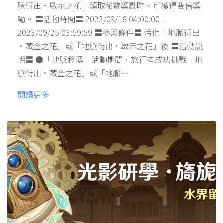
脉衍出·啟示之花」領取秘寶獎勵時，可獲得雙倍獎
勵。 〓活動時間〓 2023/09/18 04:00:00 -
2023/09/25 03:59:59 〓參與條件〓 活化「地脈衍出
·藏金之花」或「地脈衍出·啟示之花」後 〓活動說
明〓 ●「地脈移湧」活動期間，旅行者成功挑戰「地
脈衍出·藏金之花」或「地脈…
閱讀更多