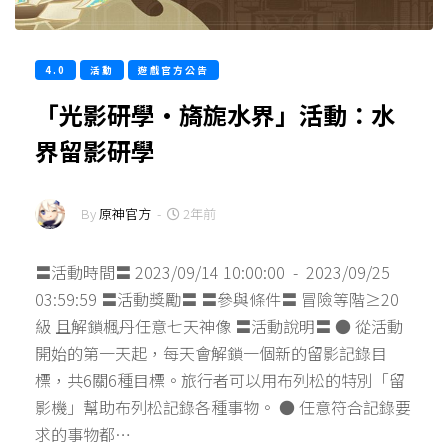
4.0
活動
遊戲官方公告
「光影研學·旖旎水界」活動：水
界留影研學
By
原神官方
-
2年前
〓活動時間〓 2023/09/14 10:00:00 - 2023/09/25
03:59:59 〓活動獎勵〓 〓參與條件〓 冒險等階≥20
級 且解鎖楓丹任意七天神像 〓活動說明〓 ● 從活動
開始的第一天起，每天會解鎖一個新的留影記錄目
標，共6關6種目標。旅行者可以用布列松的特別「留
影機」幫助布列松記錄各種事物。 ● 任意符合記錄要
求的事物都…