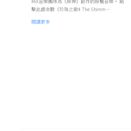
MiX音樂團隊為《原神》創作的原聲音樂。 點
擊此處收聽《珍珠之歌4 The Shimm…
閱讀更多