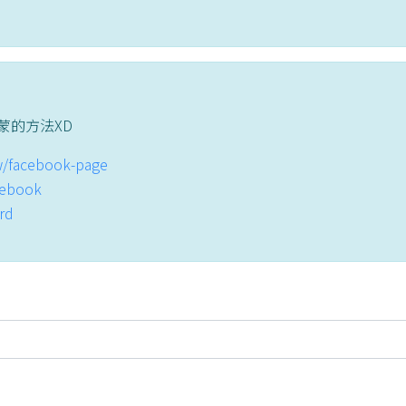
蒙的方法XD
tw/facebook-page
acebook
ord