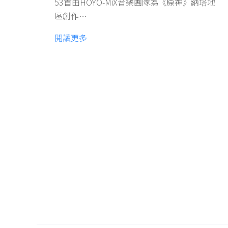
53首由HOYO-MiX音樂團隊為《原神》納塔地
區創作…
閱讀更多