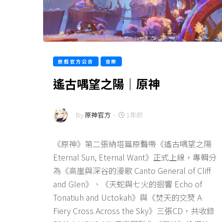
遊戲官方公告
音樂
遙古喁望之陽｜原神
By
原神官方
-
1年前
《原神》第二張納塔篇原聲帶《遙古喁望之陽
Eternal Sun, Eternal Want》正式上線，專輯分
為《高崖與深谷的漫歌 Canto General of Cliff
and Glen》、《天蛇與七火的迴響 Echo of
Tonatiuh and Uctokah》與《焚天的交燹 A
Fiery Cross Across the Sky》三張CD，共收錄