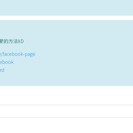
蒙的方法XD
tw/facebook-page
acebook
ord