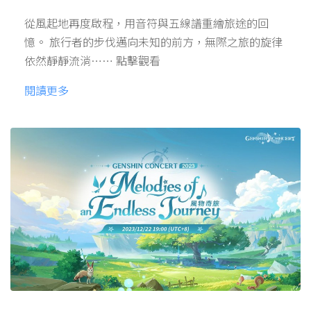
從風起地再度啟程，用音符與五線譜重繪旅途的回
憶。 旅行者的步伐邁向未知的前方，無際之旅的旋律
依然靜靜流淌…… 點擊觀看
閱讀更多