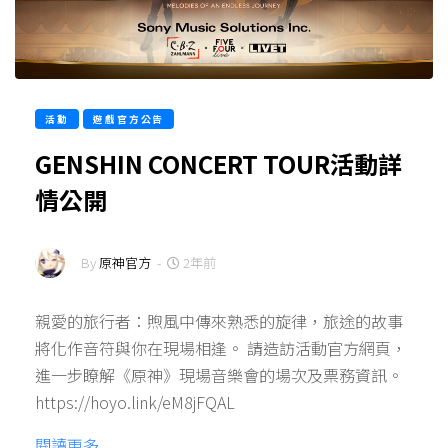
活動
遊戲官方公告
GENSHIN CONCERT TOUR活動詳
情公開
By
原神官方
-
2年前
親愛的旅行者：煦風中傳來熟悉的旋律，旅途的故事
將化作音符與你在現場相逢。 請造訪活動官方網頁，
進一步瞭解《原神》現場音樂會的場次及票務資訊。
https://hoyo.link/eM8jFQAL
閱讀更多