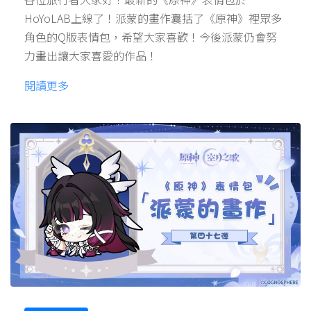
HoYoLAB上線了！派蒙的畫作囊括了《原神》裡眾多
角色的Q版表情包，希望大家喜歡！今後派蒙仍會努
力畫出讓大家喜愛的作品！
閱讀更多