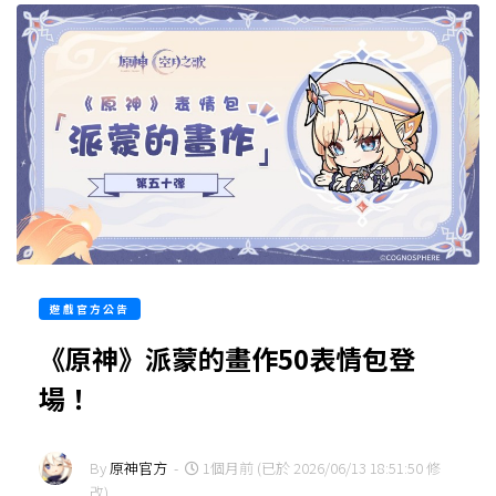
遊戲官方公告
《原神》派蒙的畫作50表情包登
場！
By
原神官方
-
1個月前 (已於 2026/06/13 18:51:50 修
改)