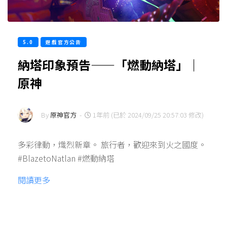
5.0
遊戲官方公告
納塔印象預告——「燃動納塔」｜
原神
By
原神官方
-
1年前 (已於 2024/09/25 20:57:03 修改)
多彩律動，熾烈新章。 旅行者，歡迎來到火之國度。
#BlazetoNatlan #燃動納塔
閱讀更多