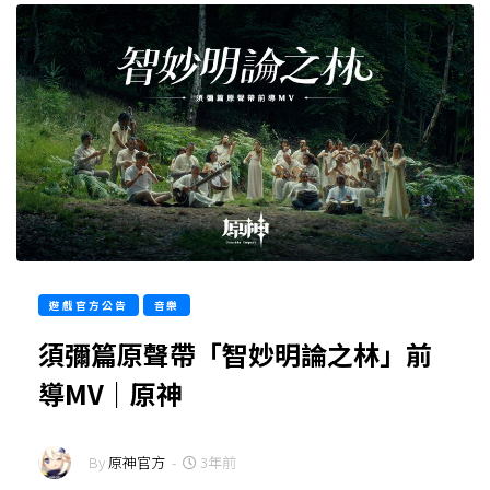
遊戲官方公告
音樂
須彌篇原聲帶「智妙明論之林」前
導MV｜原神
By
原神官方
-
3年前