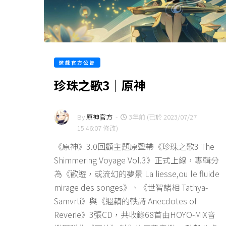
遊戲官方公告
珍珠之歌3｜原神
By
原神官方
-
3年前 (已於 2023/07/27
15:46:07 修改)
《原神》3.0回顧主題原聲帶《珍珠之歌3 The
Shimmering Voyage Vol.3》正式上線，專輯分
為《歡遊，或流幻的夢景 La liesse,ou le fluide
mirage des songes》、《世智諸相 Tathya-
Samvrti》與《遐籟的軼詩 Anecdotes of
Reverie》3張CD，共收錄68首由HOYO-MiX音