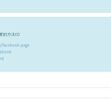
蒙的方法XD
tw/facebook-page
acebook
ord