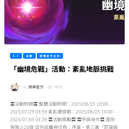
5.7
活動
遊戲官方公告
「幽境危戰」活動：紊亂地脈挑戰
By
原神官方
-
1年前
〓活動時間〓 整體活動時間：2025/06/25 10:00 -
2025/07/29 03:59 紊亂爆發期：2025/06/25 10:00 -
2025/07/05 03:59 〓活動獎勵〓 〓參與條件〓 冒險
等階≥20級 且完成魔神任務：序章·第三幕「巨龍與