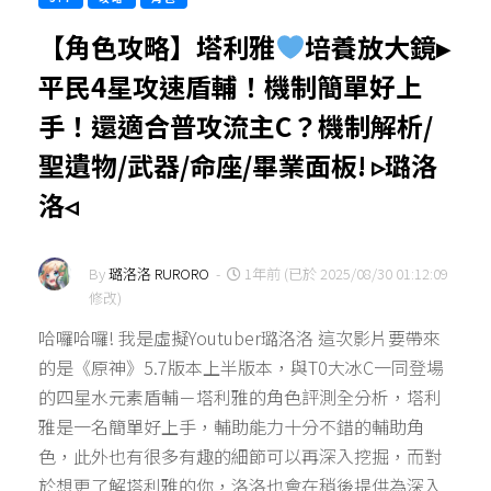
【角色攻略】塔利雅
培養放大鏡▸
平民4星攻速盾輔！機制簡單好上
手！還適合普攻流主C？機制解析/
聖遺物/武器/命座/畢業面板! ▹璐洛
洛◃
By
璐洛洛 RURORO
-
1年前 (已於 2025/08/30 01:12:09
修改)
哈囉哈囉! 我是虛擬Youtuber璐洛洛 這次影片要帶來
的是《原神》5.7版本上半版本，與T0大冰C一同登場
的四星水元素盾輔－塔利雅的角色評測全分析，塔利
雅是一名簡單好上手，輔助能力十分不錯的輔助角
色，此外也有很多有趣的細節可以再深入挖掘，而對
於想更了解塔利雅的你，洛洛也會在稍後提供為深入