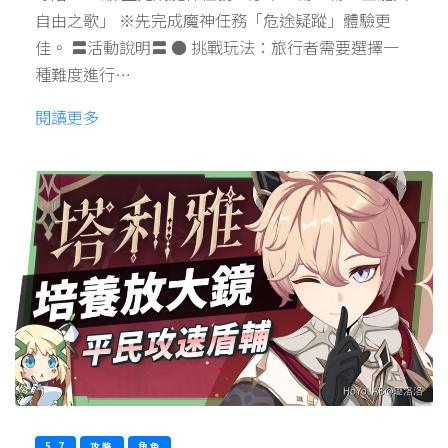
自由之歌」 ※先完成魔神任務「危途疑蹤」體驗更
佳。 〓活動說明〓 ● 挑戰玩法：旅行者需要選擇一
種難度進行…
閱讀更多
5.7
攻略
角色