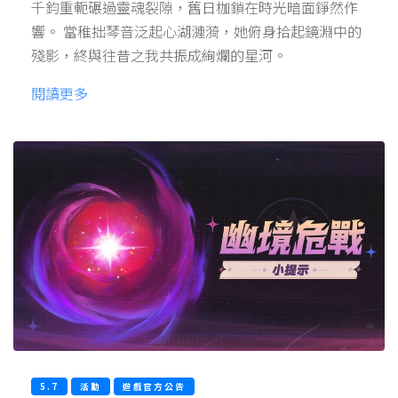
千鈞重軛碾過靈魂裂隙，舊日枷鎖在時光暗面錚然作
響。 當稚拙琴音泛起心湖漣漪，她俯身拾起鏡淵中的
殘影，終與往昔之我共振成絢爛的星河。
閱讀更多
5.7
活動
遊戲官方公告