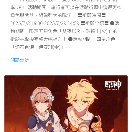
率UP！ 活動期間，旅行者可以在活動祈願中獲得更多
角色與武器，組建強大的隊伍！ 〓祈願時間〓
2025/7/8 18:00-2025/7/29 14:59 〓祈願介紹〓 ●活
動期間，限定五星角色「焚夜以炎·瑪薇卡(火)」的
祈願抽取機率將大幅提升！ ●活動期間，四星角色
「熔石百煉·伊安珊(雷)」…
閱讀更多