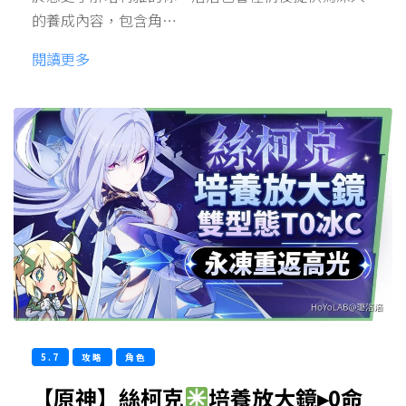
的養成內容，包含角…
閱讀更多
5.7
攻略
角色
【原神】絲柯克
培養放大鏡▸0命