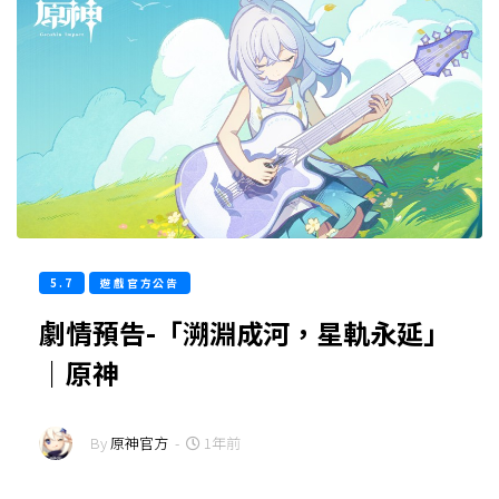
5.7
遊戲官方公告
劇情預告-「溯淵成河，星軌永延」
｜原神
By
原神官方
-
1年前