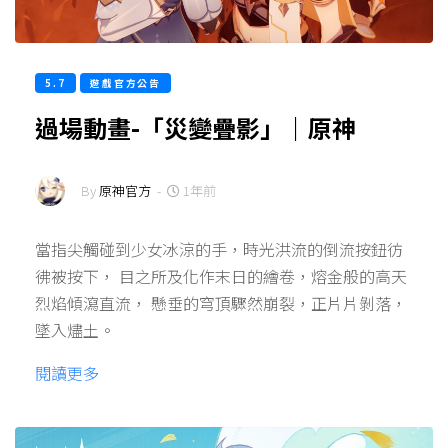
5.7
遊戲官方公告
過場動畫-「災變疊影」｜原神
By
原神官方
-
1年前
當指尖觸碰到少女冰涼的手，時光洪流的倒流按鈕彷
彿被按下， 目之所及化作末日的繪卷，熔金般的高天
烈焰傾瀉直流， 懸垂的穹頂驟然崩裂，正片片剝落，
墜入燼土。
閱讀更多