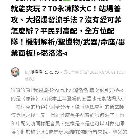
就能爽玩？T0永凍隊大C！站場普
攻、大招爆發流手法？沒有愛可菲
怎麼辦？平民到高配，全方位配
隊！機制解析/聖遺物/武器/命座/畢
業面板! ▹璐洛洛◃
By
璐洛洛 RURORO
-
1年前 (已於 2025/08/30 01:12:14
修改)
哈囉哈囉! 我是虛擬Youtuber璐洛洛 這次影片要帶來
的是《原神》5.7版本上半登場的五星冰元素站場大C
－絲柯克的角色評測全分析，繼《絕區零》的儀玄師
傅登場之後，又一個能登麻美子配音的師傅來了，也
和中配刻晴同樣配音員，這樣是不是也可以叫做克師
傅？對於缺少冰C或是玩凍結隊的旅行者來說，絲父的