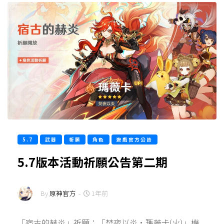
5.7
武器
祈願
角色
遊戲官方公告
5.7版本活動祈願公告第二期
By
原神官方
-
1年前
「宿古的赫炎」祈願：「焚夜以炎·瑪薇卡(火)」機