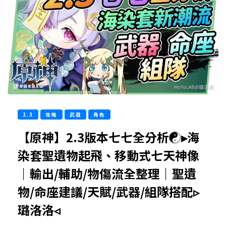
2.3
攻略
武器
角色
【原神】2.3版本七七全分析☯▸海
染套聖遺物起飛、移動式七天神像
｜輸出/輔助/物傷流全整理｜聖遺
物/命座建議/天賦/武器/組隊搭配▹
璐洛洛◃