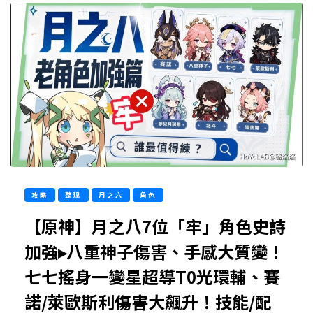
攻略
整理
月之六
角色
【原神】月之八7位「牢」角色史詩
加強▸八重神子傷害、手感大質變！
七七搖身一變星超導T0光環輔、賽
諾/萊歐斯利傷害大飆升！技能/配