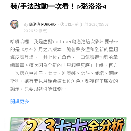
裝/手法改動一次看！ ▹璐洛洛◃
By
璐洛洛 RURORO
-
1個月前 (已於 2026/08/07
20:26:32 修改)
哈囉哈囉！我是虛擬Youtuber璐洛洛這次影片要帶來
的是《原神》月之八版本，隨著桑多涅和全新的星超
導反應登場、一共七位老角色，一口氣獲得加強的彙
總篇章。這次因為全新的「星超導反應」上線，官方
一次讓八重神子、七七、迪奧娜、北斗、賽諾、萊歐
斯利，還有夢見月瑞希這七位角色，都獲得了魔女的
諭示，只要跟著引導任務…
閱讀更多