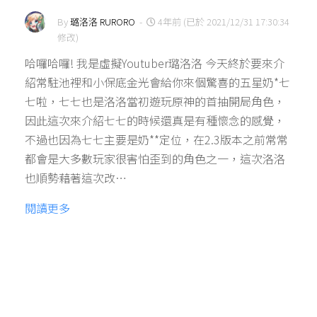
By
璐洛洛 RURORO
-
4年前 (已於 2021/12/31 17:30:34
修改)
哈囉哈囉! 我是虛擬Youtuber璐洛洛 今天終於要來介
紹常駐池裡和小保底金光會給你來個驚喜的五星奶*七
七啦，七七也是洛洛當初遊玩原神的首抽開局角色，
因此這次來介紹七七的時候還真是有種懷念的感覺，
不過也因為七七主要是奶**定位，在2.3版本之前常常
都會是大多數玩家很害怕歪到的角色之一，這次洛洛
也順勢藉著這次改…
閱讀更多